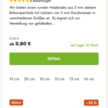
8 Bewertungen
Wir bieten einen runden Holzboden aus 3 mm starkem
Birkensperrholz mit Löchern von 9 mm Durchmesser in
verschiedenen Größen an. Es eignet sich zur
Herstellung von gehäkelten...
0,90 €
0,80 €
ab
auf Lager
41 Stück
DETAIL
15 cm
20 cm
10 cm
12 cm
13 cm
16 cm
18 c
Aktion
–20 %