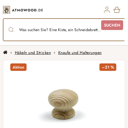
Zum
Inhalt
springen
WAR
SUCHEN
Startseite
Häkeln und Stricken
Knaufe und Halterungen
Aktion
–21 %