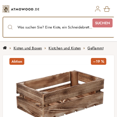
Zum
Inhalt
springen
WAR
SUCHEN
Startseite
Kisten und Boxen
Kistchen und Kisten
Geflammt
Aktion
–19 %