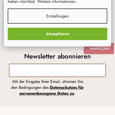
i
haben möchtest. Weitere informationen.
l
e
Einstellungen
Auf Instagram folgen
Akzeptieren
ANMELDEN
Newsletter abonnieren
Mit der Eingabe Ihrer Email, stimmen Sie
den Bedingungen des
Datenschutzes für
personenbezogene Daten zu
.