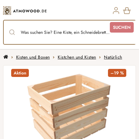
Zum
Inhalt
springen
WAR
SUCHEN
Startseite
Kisten und Boxen
Kistchen und Kisten
Natürlich
Aktion
–19 %