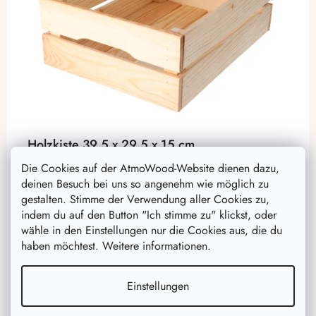
Holzkiste 39,5 x 29,5 x 15 cm
Die Box aus natürlichem Kiefernholz ist ein nützliches
Die Cookies auf der AtmoWood-Website dienen dazu,
Hilfsmittel, um Ordnung zu halten. Wir schicken die
deinen Besuch bei uns so angenehm wie möglich zu
Kiste zerlegt, aber keine Sorge, Sie können sie leicht
gestalten. Stimme der Verwendung aller Cookies zu,
zusammenbauen.
indem du auf den Button "Ich stimme zu" klickst, oder
wähle in den Einstellungen nur die Cookies aus, die du
haben möchtest. Weitere informationen.
16,20 €
13 €
auf Lager
35 Stück
Einstellungen