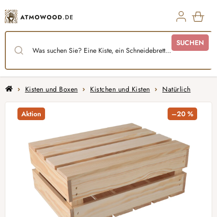
Zum
Inhalt
springen
WAR
SUCHEN
Startseite
Kisten und Boxen
Kistchen und Kisten
Natürlich
Aktion
–20 %