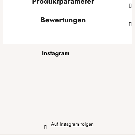
Produktparameter
Bewertungen
F
Instagram
u
ß
z
e
i
l
e
Auf Instagram folgen