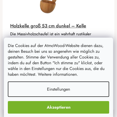
Holzkelle groß 53 cm dunkel – Kelle
Die Massivholzschaufel ist ein wahrhaft rustikaler
Küchenhelfer. Sie ist mit Speiseöl imprägniert, was ihre
Die Cookies auf der AtmoWood-Website dienen dazu,
Haltbarkeit erhöht.
deinen Besuch bei uns so angenehm wie möglich zu
gestalten. Stimme der Verwendung aller Cookies zu,
20,60 €
indem du auf den Button "Ich stimme zu" klickst, oder
16,50 €
wähle in den Einstellungen nur die Cookies aus, die du
auf Lager
10 Stück
haben möchtest. Weitere informationen.
IN DEN WARENKORB
Einstellungen
Akzeptieren
F