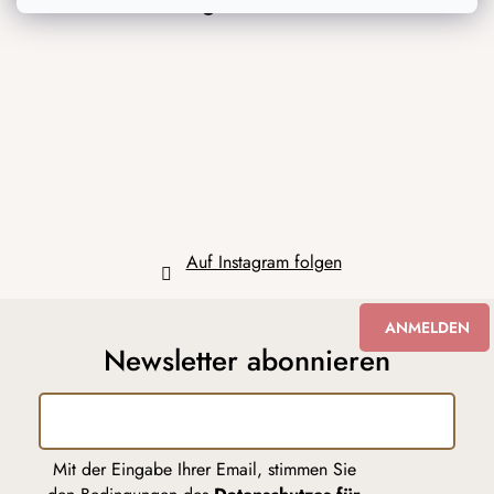
Instagram
u
ß
z
e
i
l
e
Auf Instagram folgen
ANMELDEN
Newsletter abonnieren
Mit der Eingabe Ihrer Email, stimmen Sie