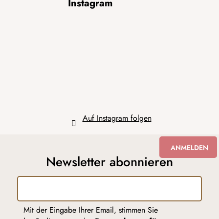
Instagram
u
ß
z
e
i
l
e
Auf Instagram folgen
ANMELDEN
Newsletter abonnieren
Mit der Eingabe Ihrer Email, stimmen Sie