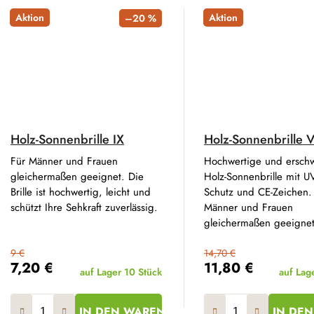
Aktion
Aktion
–20 %
Holz-Sonnenbrille IX
Holz-Sonnenbrille V
Für Männer und Frauen
Hochwertige und erschw
gleichermaßen geeignet. Die
Holz-Sonnenbrille mit U
Brille ist hochwertig, leicht und
Schutz und CE-Zeichen.
schützt Ihre Sehkraft zuverlässig.
Männer und Frauen
gleichermaßen geeignet
9 €
14,70 €
7,20 €
11,80 €
auf Lager
10 Stück
auf Lag
IN DEN WARENKORB
IN DE