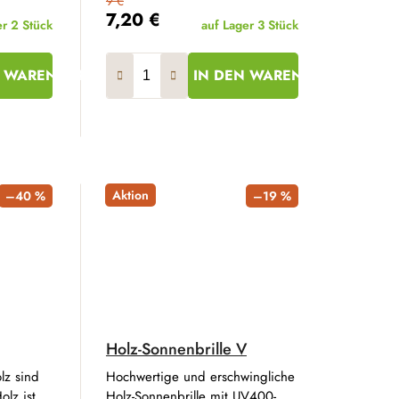
9 €
7,20 €
er
2 Stück
auf Lager
3 Stück
N WARENKORB
IN DEN WARENKORB
Aktion
–40 %
–19 %
Holz-Sonnenbrille V
lz sind
Hochwertige und erschwingliche
olz ist
Holz-Sonnenbrille mit UV400-