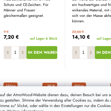
Schutz und CE-Zeichen. Für
ein hochwertiges und fr
Männer und Frauen
wirkendes Material, mit
gleichermaßen geeignet.
sich von der Masse ab
können.
9 €
23,60 €
7,20 €
14,10 €
auf Lager
6 Stück
auf Lage
IN DEN WARENKORB
IN DE
Aktion
Aktion
–39 %
 auf der AtmoWood-Website dienen dazu, deinen Besuch bei uns 
zu gestalten. Stimme der Verwendung aller Cookies zu, indem du 
stimme zu" klickst, oder wähle in den Einstellungen nur die Cookies