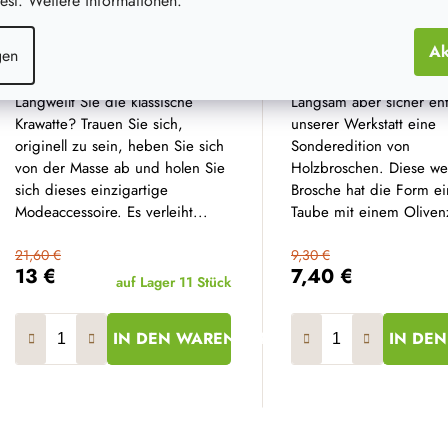
st. Weitere informationen.
Ak
gen
Holzfliege II
Friedensbrosche
Langweilt Sie die klassische
Langsam aber sicher ent
Krawatte? Trauen Sie sich,
unserer Werkstatt eine
originell zu sein, heben Sie sich
Sonderedition von
von der Masse ab und holen Sie
Holzbroschen. Diese we
sich dieses einzigartige
Brosche hat die Form ei
Modeaccessoire. Es verleiht...
Taube mit einem Oliven
21,60 €
9,30 €
13 €
7,40 €
auf Lager
11 Stück
IN DEN WARENKORB
IN DE