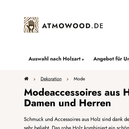
Zum
Inhalt
springen
Auswahl nach Holzart
Angebot für U
Startseite
Dekoration
Mode
Modeaccessoires aus H
Damen und Herren
Schmuck und Accessoires aus Holz sind dank der
sehr beliebt. Das rohe Holz kombiniert ein schön