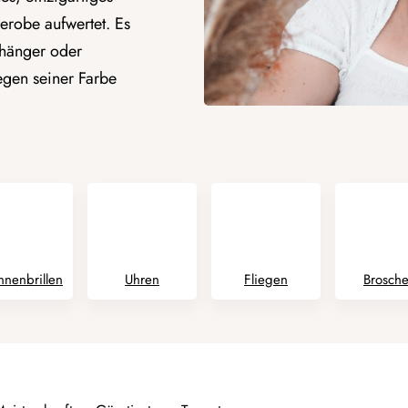
erobe aufwertet. Es
nhänger oder
egen seiner Farbe
nnenbrillen
Uhren
Fliegen
Brosch