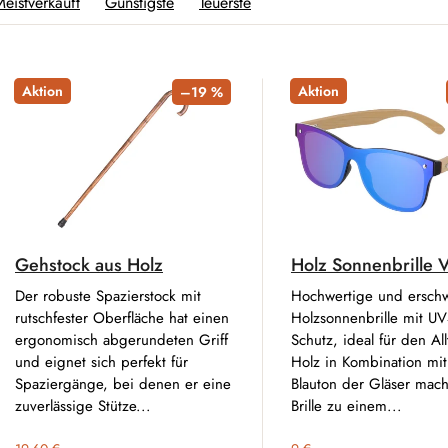
eistverkauft
Günstigste
Teuerste
Aktion
Aktion
–19 %
Gehstock aus Holz
Holz Sonnenbrille V
Der robuste Spazierstock mit
Hochwertige und erschw
rutschfester Oberfläche hat einen
Holzsonnenbrille mit U
ergonomisch abgerundeten Griff
Schutz, ideal für den Al
und eignet sich perfekt für
Holz in Kombination mi
Spaziergänge, bei denen er eine
Blauton der Gläser mach
zuverlässige Stütze...
Brille zu einem...