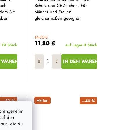
isch
Schutz und CE-Zeichen. Für
 dem Sie
Männer und Frauen
heben
gleichermaßen geeignet.
14,70 €
11,80 €
r
19 Stück
auf Lager
4 Stück
N WARENKORB
IN DEN WARENKORB
Aktion
–20 %
–40 %
so angenehm
auf den
 aus, die du