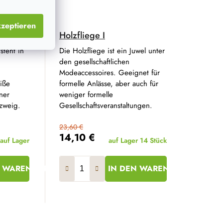
zeptieren
Holzfliege I
steht in
Die Holzfliege ist ein Juwel unter
den gesellschaftlichen
Modeaccessoires. Geeignet für
iße
formelle Anlässe, aber auch für
ner
weniger formelle
zweig.
Gesellschaftsveranstaltungen.
23,60 €
14,10 €
auf Lager
auf Lager
14 Stück
N WARENKORB
IN DEN WARENKORB