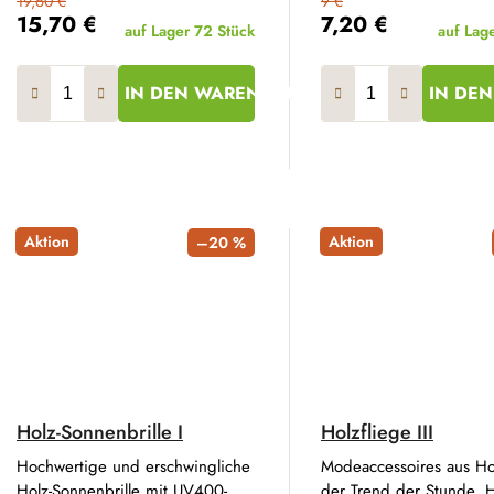
19,60 €
9 €
15,70 €
7,20 €
auf Lager
72 Stück
auf Lag
IN DEN WARENKORB
IN DE
Aktion
Aktion
–20 %
Holz-Sonnenbrille I
Holzfliege III
Hochwertige und erschwingliche
Modeaccessoires aus Ho
Holz-Sonnenbrille mit UV400-
der Trend der Stunde. H