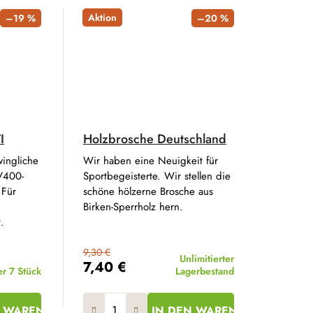
Aktion
–19 %
–20 %
I
Holzbrosche Deutschland
ingliche
Wir haben eine Neuigkeit für
V400-
Sportbegeisterte. Wir stellen die
 Für
schöne hölzerne Brosche aus
Birken-Sperrholz hern.
.
9,30 €
Unlimitierter
7,40 €
er
7 Stück
Lagerbestand
N WARENKORB
IN DEN WARENKORB