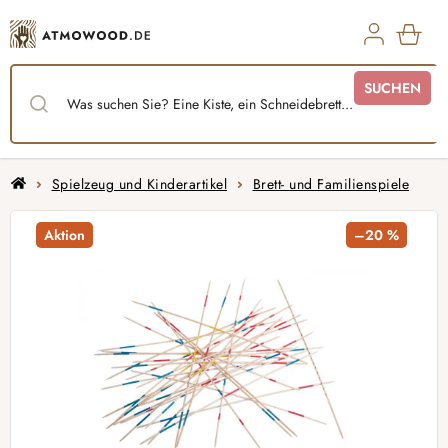
Zum
Inhalt
springen
WAR
SUCHEN
Startseite
Spielzeug und Kinderartikel
Brett- und Familienspiele
Aktion
–20 %