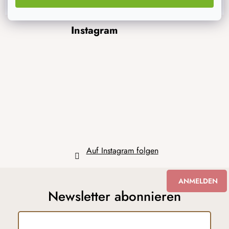
F
Instagram
u
ß
z
e
i
l
e
Auf Instagram folgen
ANMELDEN
Newsletter abonnieren