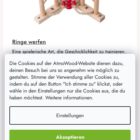
Ringe werfen
Eine spielerische Art, die Geschicklichkeit zu trainieren.
Ziel ist es, 5 geflochtene Seilringe auf ein Holzkreuz mit
Die Cookies auf der AtmoWood-Website dienen dazu,
Stöcken zu werfen und so viele Punkte wie möglich zu
deinen Besuch bei uns so angenehm wie möglich zu
erzielen.
gestalten. Stimme der Verwendung aller Cookies zu,
indem du auf den Button "Ich stimme zu" klickst, oder
wähle in den Einstellungen nur die Cookies aus, die du
19,60 €
15,70 €
haben möchtest. Weitere informationen.
auf Lager
5 Stück
Einstellungen
IN DEN WARENKORB
Akzeptieren