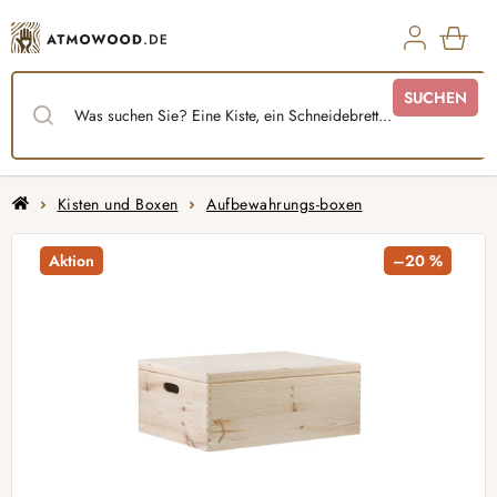
Zum
Inhalt
springen
WAR
SUCHEN
Startseite
Kisten und Boxen
Aufbewahrungs-boxen
Aktion
–20 %