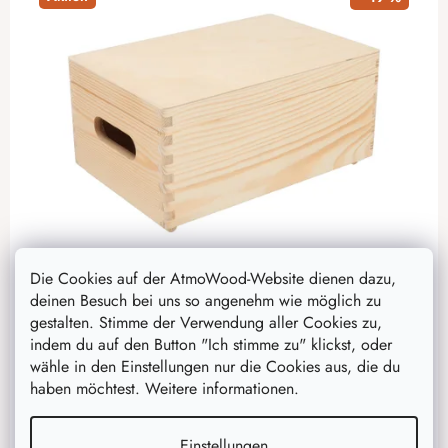
Die Cookies auf der AtmoWood-Website dienen dazu,
Holzbox mit Deckel 30 x 20 x 14 cm
deinen Besuch bei uns so angenehm wie möglich zu
Die Box mit Deckel ist ideal für kleines Kinderspielzeug,
gestalten. Stimme der Verwendung aller Cookies zu,
Schmuck, Fotos oder andere Wertgegenstände.
indem du auf den Button "Ich stimme zu" klickst, oder
Außerdem können Sie beim Dekorieren mit Ihren
wähle in den Einstellungen nur die Cookies aus, die du
Kindern kreative Momente...
haben möchtest. Weitere informationen.
Einstellungen
16,20 €