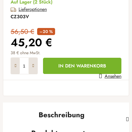
Auf Lager
(2 Stück)
Lieferoptionen
CZ303V
56,50 €
–20 %
45,20 €
38 €
ohne MwSt.
Verkaufspreis:
IN DEN WARENKORB
Ansehen
Beschreibung