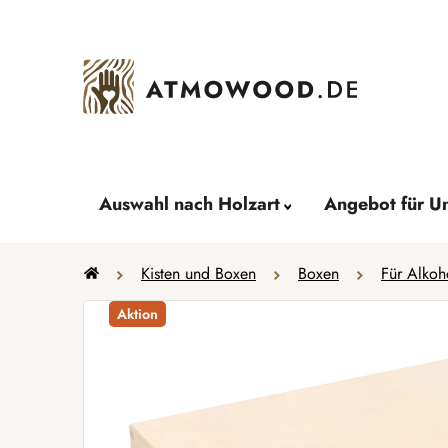
Zum
Inhalt
springen
Auswahl nach Holzart
Angebot für U
Startseite
Kisten und Boxen
Boxen
Für Alkoh
Aktion