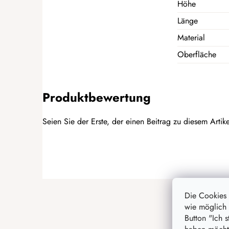
Höhe
Länge
Material
Oberfläche
Produktbewertung
Seien Sie der Erste, der einen Beitrag zu diesem Artike
BEWERTUNG HINZUFÜGEN
F
u
Die Cookies
wie möglich 
ß
Button "Ich 
z