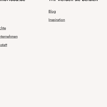
Blog
Inspiration
chte
nternehmen
statt