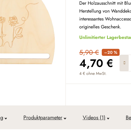
Der Holzausschnitt mit Bl
Herstellung von Wanddekor
interessantes Wohnaccesso
originelles Geschenk.
Unlimitierter Lagerbest
5,90 €
–20 %
4,70 €
4 € ohne MwSt.
Verkaufspreis:
ng
Produktparameter
Videos (1)
Be