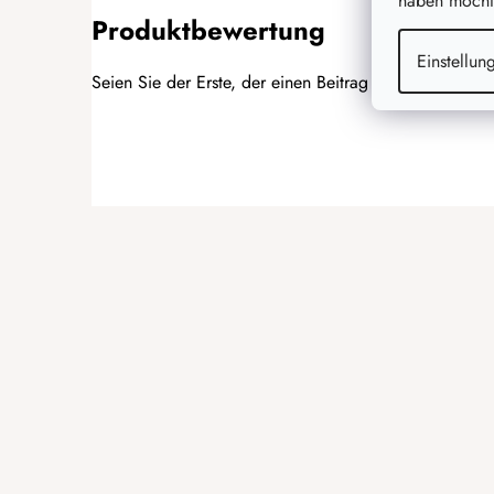
haben möchte
Produktbewertung
Einstellun
Seien Sie der Erste, der einen Beitrag zu diesem Artike
BEWERTUNG HINZUFÜGEN
F
u
ß
z
e
i
l
e