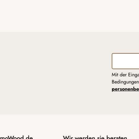
Mit der Eing
Bedingunge
personenbe
AtmoWood.de
Wir werden sie beraten