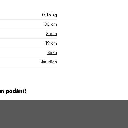
0.15 kg
30 cm
3 mm
19 cm
Birke
Natürlich
m podání!