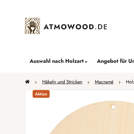
Zum
Inhalt
springen
Auswahl nach Holzart
Angebot für U
Startseite
Häkeln und Stricken
Macramé
Hol
Aktion