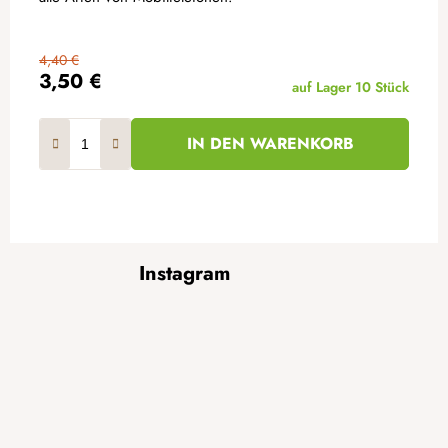
4,40 €
3,50 €
auf Lager
10 Stück
IN DEN WARENKORB
F
Instagram
u
ß
z
e
i
l
e