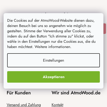
Auf Instagram folgen
Die Cookies auf der AtmoWood-Website dienen dazu,
deinen Besuch bei uns so angenehm wie möglich zu
ANMELDEN
gestalten. Stimme der Verwendung aller Cookies zu,
Newsletter abonnieren
indem du auf den Button "Ich stimme zu" klickst, oder
wähle in den Einstellungen nur die Cookies aus, die du
haben möchtest. Weitere informationen.
Mit der Eingabe Ihrer Email, stimmen Sie
Einstellungen
den Bedingungen des
Datenschutzes für
personenbezogene Daten zu
.
Akzeptieren
Für Kunden
Wir sind AtmoWood.de
Versand und Zahlung
Kontakt