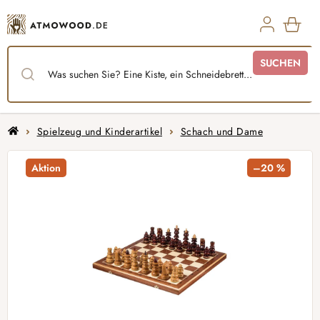
Zum
Inhalt
springen
WAR
SUCHEN
Startseite
Spielzeug und Kinderartikel
Schach und Dame
Aktion
–20 %