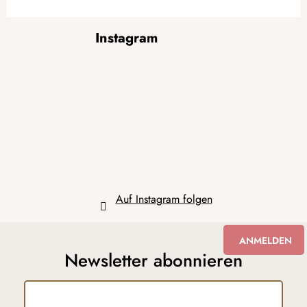
F
Instagram
u
ß
z
e
i
l
e
Auf Instagram folgen
ANMELDEN
Newsletter abonnieren