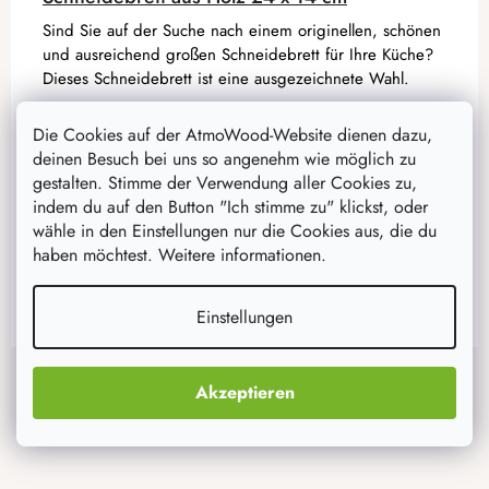
Sind Sie auf der Suche nach einem originellen, schönen
und ausreichend großen Schneidebrett für Ihre Küche?
Dieses Schneidebrett ist eine ausgezeichnete Wahl.
Die Cookies auf der AtmoWood-Website dienen dazu,
5,90 €
deinen Besuch bei uns so angenehm wie möglich zu
4,70 €
auf Lager
14 Stück
gestalten. Stimme der Verwendung aller Cookies zu,
indem du auf den Button "Ich stimme zu" klickst, oder
wähle in den Einstellungen nur die Cookies aus, die du
IN DEN WARENKORB
haben möchtest. Weitere informationen.
Einstellungen
F
Instagram
u
Akzeptieren
ß
z
e