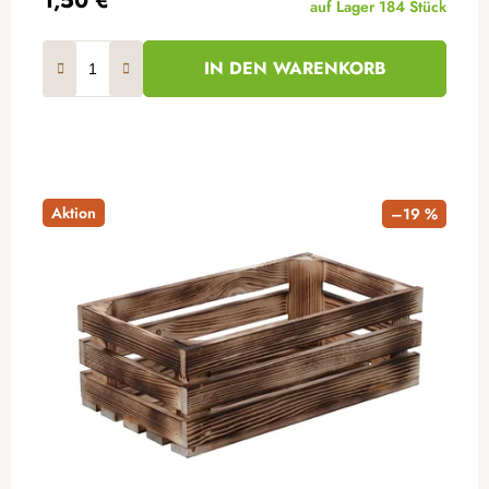
1,50 €
auf Lager
184 Stück
IN DEN WARENKORB
Aktion
–19 %