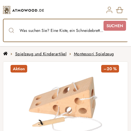
Zum
Inhalt
springen
WAR
SUCHEN
Startseite
Spielzeug und Kinderartikel
Montessori Spielzeug
Aktion
–20 %