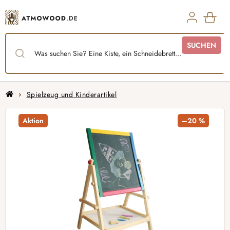
Zum
Inhalt
springen
WAR
SUCHEN
Startseite
Spielzeug und Kinderartikel
Aktion
–20 %