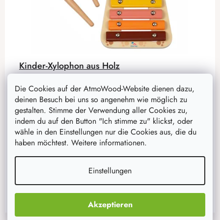
Kinder-Xylophon aus Holz
Traditionelles Holzspielzeug für die Kleinsten, das zu
Die Cookies auf der AtmoWood-Website dienen dazu,
den beliebtesten gehört.
deinen Besuch bei uns so angenehm wie möglich zu
gestalten. Stimme der Verwendung aller Cookies zu,
indem du auf den Button "Ich stimme zu" klickst, oder
21,10 €
16,90 €
wähle in den Einstellungen nur die Cookies aus, die du
auf Lager
11 Stück
haben möchtest. Weitere informationen.
IN DEN WARENKORB
Einstellungen
Akzeptieren
F