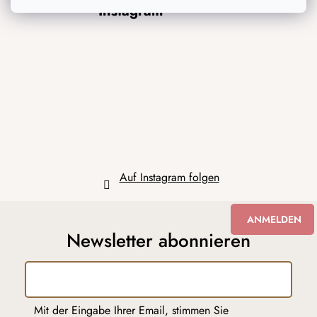
Instagram
u
ß
z
e
i
l
e
Auf Instagram folgen
ANMELDEN
Newsletter abonnieren
Mit der Eingabe Ihrer Email, stimmen Sie