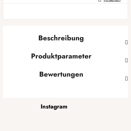
Verkaufspreis:
Beschreibung
Produktparameter
Bewertungen
F
Instagram
u
ß
z