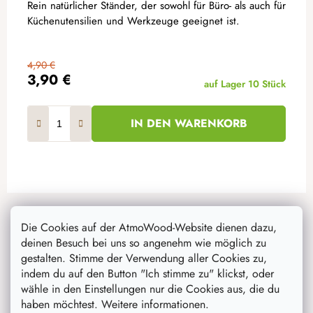
Rein natürlicher Ständer, der sowohl für Büro- als auch für
Küchenutensilien und Werkzeuge geeignet ist.
4,90 €
3,90 €
auf Lager
10 Stück
IN DEN WARENKORB
F
Instagram
u
Die Cookies auf der AtmoWood-Website dienen dazu,
ß
deinen Besuch bei uns so angenehm wie möglich zu
z
gestalten. Stimme der Verwendung aller Cookies zu,
e
indem du auf den Button "Ich stimme zu" klickst, oder
i
wähle in den Einstellungen nur die Cookies aus, die du
haben möchtest. Weitere informationen.
l