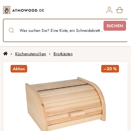
Zum
Inhalt
springen
WAR
SUCHEN
Startseite
Küchenutensilien
Brotkästen
Aktion
–20 %