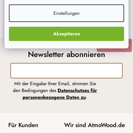
e
Einstellungen
Auf Instagram folgen
Akzeptieren
ANMELDEN
Newsletter abonnieren
Mit der Eingabe Ihrer Email, stimmen Sie
den Bedingungen des
Datenschutzes für
personenbezogene Daten zu
.
Für Kunden
Wir sind AtmoWood.de