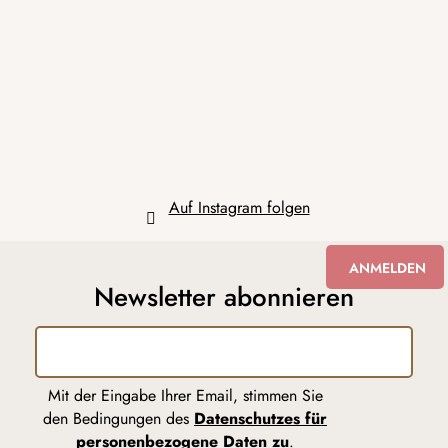
ß
z
e
i
l
e
Auf Instagram folgen
ANMELDEN
Newsletter abonnieren
Mit der Eingabe Ihrer Email, stimmen Sie
den Bedingungen des
Datenschutzes für
personenbezogene Daten zu
.