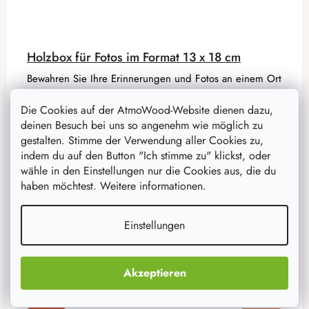
Holzbox für Fotos im Format 13 x 18 cm
Bewahren Sie Ihre Erinnerungen und Fotos an einem Ort
auf, an dem sie sicher sind. Diese nach Holz duftende
Box wird zum perfekten Aufbewahrungsort für diese
Die Cookies auf der AtmoWood-Website dienen dazu,
zarten Momente.
deinen Besuch bei uns so angenehm wie möglich zu
gestalten. Stimme der Verwendung aller Cookies zu,
indem du auf den Button "Ich stimme zu" klickst, oder
12,30 €
wähle in den Einstellungen nur die Cookies aus, die du
9,80 €
haben möchtest. Weitere informationen.
auf Lager
12 Stück
Einstellungen
IN DEN WARENKORB
Akzeptieren