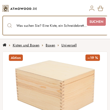
Zum
Inhalt
springen
WAR
SUCHEN
Startseite
Kisten und Boxen
Boxen
Universell
Aktion
–19 %