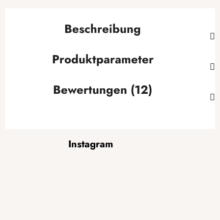
Beschreibung
Produktparameter
Bewertungen (12)
F
Instagram
u
ß
z
e
i
l