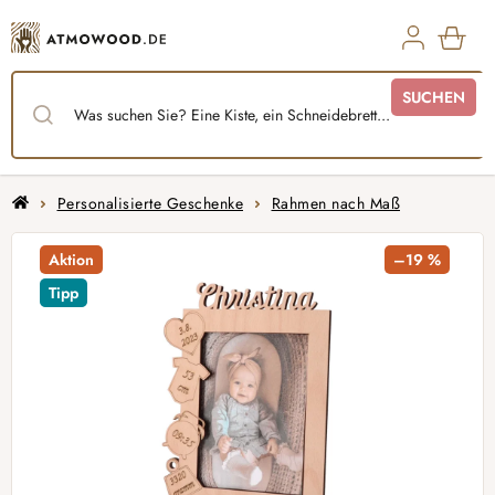
Zum
Inhalt
springen
WAR
SUCHEN
Startseite
Personalisierte Geschenke
Rahmen nach Maß
Aktion
–19 %
Tipp