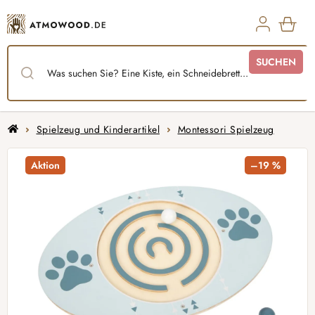
Zum
Inhalt
springen
WAR
SUCHEN
Startseite
Spielzeug und Kinderartikel
Montessori Spielzeug
Aktion
–19 %