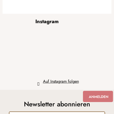
F
Instagram
u
ß
z
e
i
l
e
Auf Instagram folgen
ANMELDEN
Newsletter abonnieren