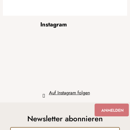
F
Instagram
u
ß
z
e
i
l
e
Auf Instagram folgen
ANMELDEN
Newsletter abonnieren