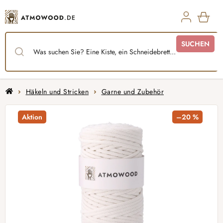
Zum
Inhalt
springen
WAR
SUCHEN
Startseite
Häkeln und Stricken
Garne und Zubehör
Aktion
–20 %