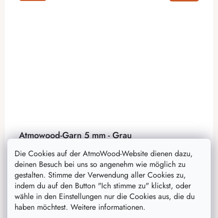
Atmowood-Garn 5 mm - Grau
Das Garn in der universellen grauen Farbe eignet sich
Die Cookies auf der AtmoWood-Website dienen dazu,
ideal für die Herstellung eines gehäkelten Korbes mit
deinen Besuch bei uns so angenehm wie möglich zu
Hilfe eines Holzbodens. Es verfügt über einen
gestalten. Stimme der Verwendung aller Cookies zu,
Polyesterkern, 100 m...
indem du auf den Button "Ich stimme zu" klickst, oder
wähle in den Einstellungen nur die Cookies aus, die du
haben möchtest. Weitere informationen.
10,80 €