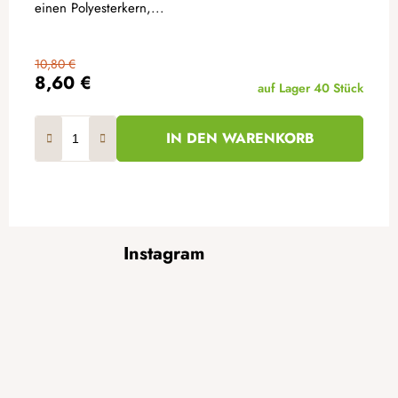
einen Polyesterkern,...
10,80 €
8,60 €
auf Lager
40 Stück
IN DEN WARENKORB
F
Instagram
u
ß
z
e
i
l