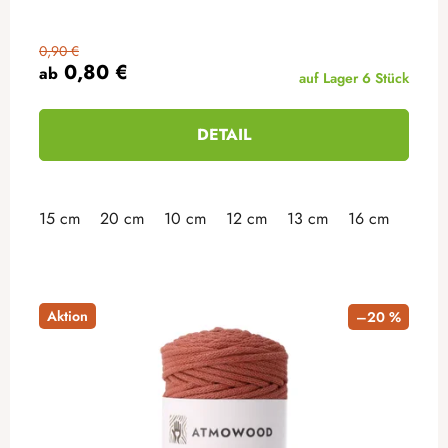
0,90 €
0,80 €
ab
auf Lager
6 Stück
DETAIL
15 cm
20 cm
10 cm
12 cm
13 cm
16 cm
18 c
Aktion
–20 %