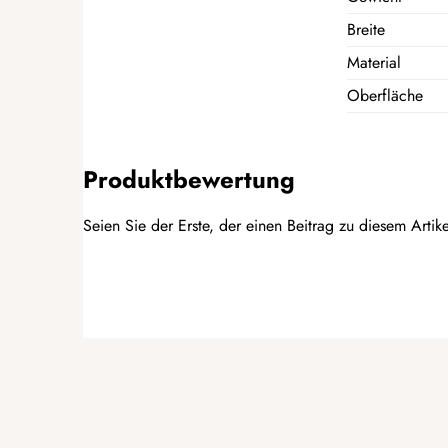
Breite
Material
Oberfläche
Produktbewertung
Seien Sie der Erste, der einen Beitrag zu diesem Artike
BEWERTUNG HINZUFÜGEN
F
u
ß
z