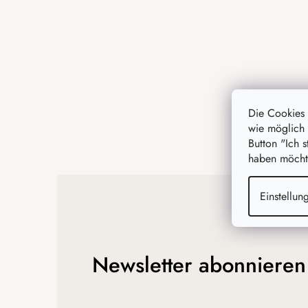
e
i
l
e
Die Cookies
wie möglich 
Button "Ich 
haben möchte
Einstellun
Newsletter abonnieren