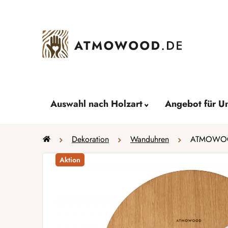
Zum
Inhalt
springen
Auswahl nach Holzart
Angebot für U
Startseite
Dekoration
Wanduhren
ATMOWOOD 
Aktion