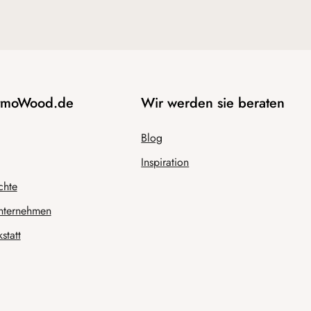
AtmoWood.de
Wir werden sie beraten
Blog
Inspiration
chte
nternehmen
statt