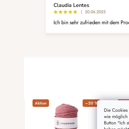
e
Claudia Lentes
r
|
20.06.2025
B
Ich bin sehr zufrieden mit dem Prod
e
w
e
r
t
u
n
g
e
n
Aktion
–20 %
Akti
Die Cookies
wie möglich 
Button "Ich 