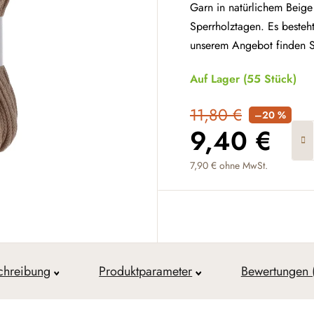
Garn in natürlichem Beige
Sperrholztagen. Es beste
unserem Angebot finden 
Auf Lager
(55 Stück)
11,80 €
–20 %
9,40 €
7,90 € ohne MwSt.
Verkaufspreis:
chreibung
Produktparameter
Bewertungen 