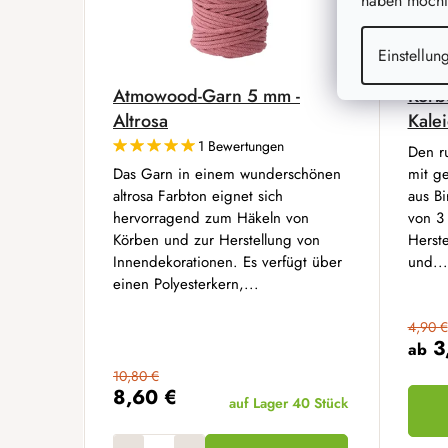
haben möchte
Einstellun
Atmowood-Garn 5 mm -
Korb
Altrosa
Kale
1 Bewertungen
Den r
Das Garn in einem wunderschönen
mit ge
altrosa Farbton eignet sich
aus Bi
hervorragend zum Häkeln von
von 3
Körben und zur Herstellung von
Herst
Innendekorationen. Es verfügt über
und...
einen Polyesterkern,...
4,90 €
3
ab
10,80 €
8,60 €
auf Lager
40 Stück