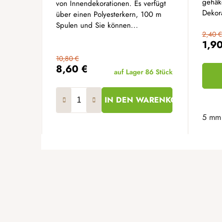
gehäk
von Innendekorationen. Es verfügt
Dekora
über einen Polyesterkern, 100 m
Spulen und Sie können...
2,40 €
1,9
10,80 €
8,60 €
auf Lager
86 Stück
IN DEN WARENKORB
5 mm
F
u
ß
z
e
i