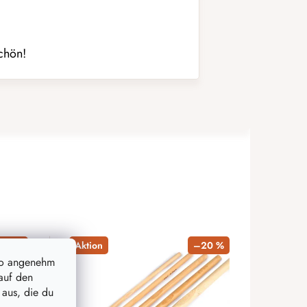
schön!
–21 %
Aktion
–20 %
so angenehm
auf den
 aus, die du