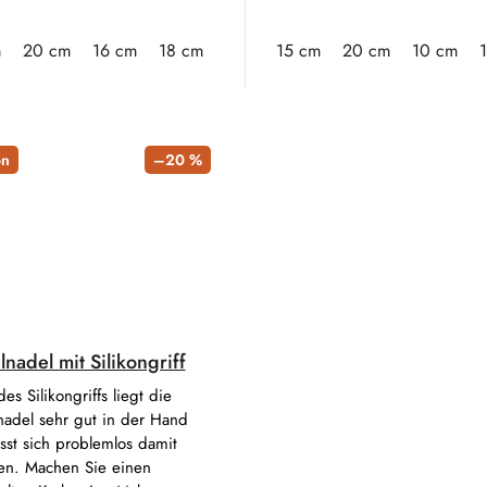
m
20 cm
16 cm
18 cm
19 cm
15 cm
21 cm
20 cm
23 cm
10 cm
25 cm
on
–20 %
nadel mit Silikongriff
es Silikongriffs liegt die
nadel sehr gut in der Hand
sst sich problemlos damit
ten. Machen Sie einen