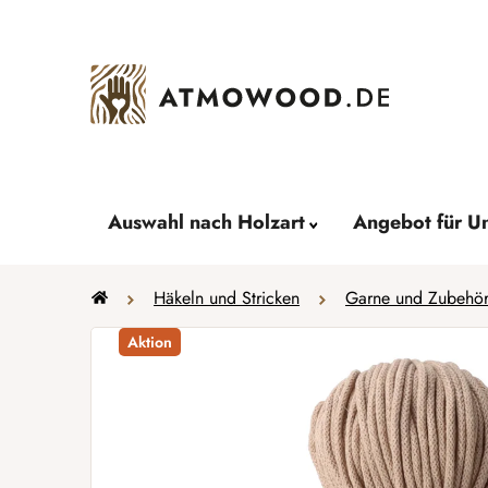
Zum
Inhalt
springen
Auswahl nach Holzart
Angebot für U
Startseite
Häkeln und Stricken
Garne und Zubehö
Aktion