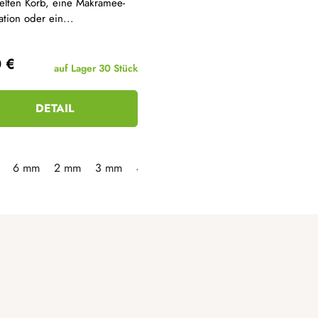
elten Korb, eine Makramee-
tion oder ein...
0 €
auf Lager
30 Stück
DETAIL
6 mm
2 mm
3 mm
4 mm