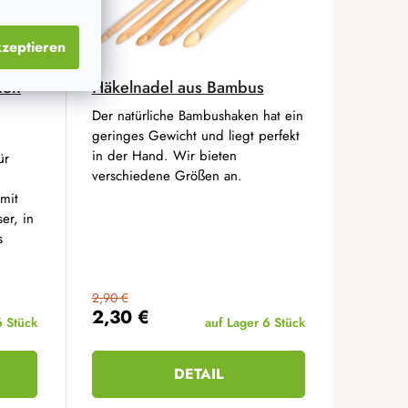
zeptieren
den
Häkelnadel aus Bambus
Der natürliche Bambushaken hat ein
geringes Gewicht und liegt perfekt
in der Hand. Wir bieten
ür
verschiedene Größen an.
mit
er, in
s
2,90 €
2,30 €
6 Stück
auf Lager
6 Stück
DETAIL