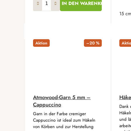
IN DEN WARENKORB
15 c
Aktion
–20 %
Akti
Atmowood-Garn 5 mm –
Häkel
Cappuccino
Dank d
Häkel
Garn in der Farbe cremiger
und lä
Cappuccino ist ideal zum Häkeln
arbei
von Körben und zur Herstellung