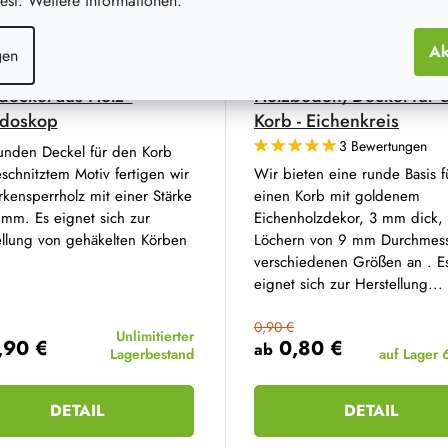
st. Weitere informationen.
Ak
gen
deckel aus Holz -
Holzboden/Deckel für 
idoskop
Korb - Eichenkreis
3 Bewertungen
unden Deckel für den Korb
schnitztem Motiv fertigen wir
Wir bieten eine runde Basis f
rkensperrholz mit einer Stärke
einen Korb mit goldenem
 mm. Es eignet sich zur
Eichenholzdekor, 3 mm dick, 
ellung von gehäkelten Körben
Löchern von 9 mm Durchmess
verschiedenen Größen an . E
eignet sich zur Herstellung...
0,90 €
Unlimitierter
,90 €
0,80 €
ab
Lagerbestand
auf Lager
DETAIL
DETAIL