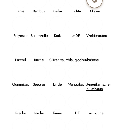
8,30 €
6,70 €
auf Lager
9 Stück
IN DEN WARENKORB