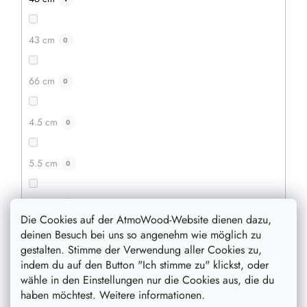
43 cm
0
66 cm
0
4.5 cm
0
5.5 cm
0
12,30 €
9,80 €
auf Lager
441 Stück
3.5 cm
0
Die Cookies auf der AtmoWood-Website dienen dazu,
IN DEN WARENKORB
deinen Besuch bei uns so angenehm wie möglich zu
2.5 cm
0
gestalten. Stimme der Verwendung aller Cookies zu,
indem du auf den Button "Ich stimme zu" klickst, oder
wähle in den Einstellungen nur die Cookies aus, die du
7.5 cm
0
haben möchtest. Weitere informationen.