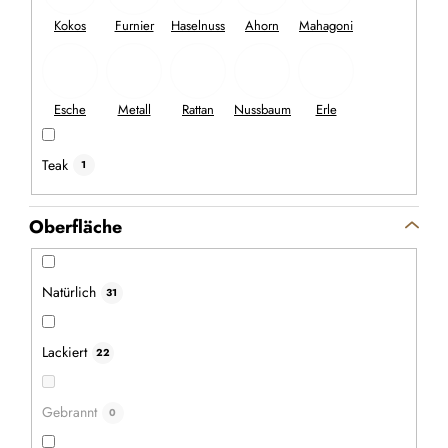
Aktion
–20 %
Teak
1
Oberfläche
Natürlich
31
Lackiert
22
Klappstühle aus Holz – 2 Stück
Gebrannt
0
Suchen Sie stilvolle und praktische Sitzgelegenheiten für
Ihren Garten, Ihre Terrasse oder Ihren Balkon? Diese