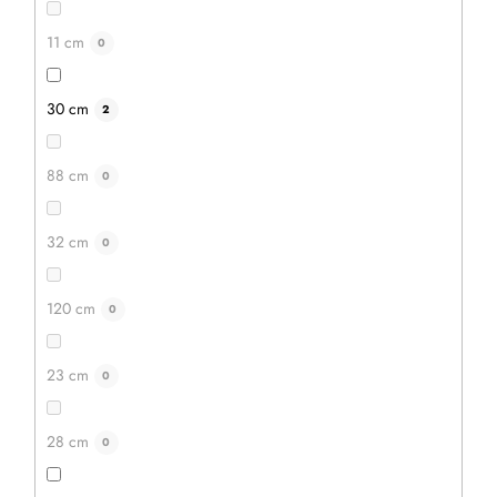
11 cm
0
IN DEN WARENKORB
30 cm
2
88 cm
0
Aktion
–20 %
32 cm
0
120 cm
0
23 cm
0
28 cm
0