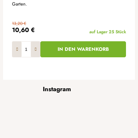
Garten.
13,20 €
10,60 €
auf Lager
25 Stück
IN DEN WARENKORB
F
Instagram
u
ß
z
e
i
l