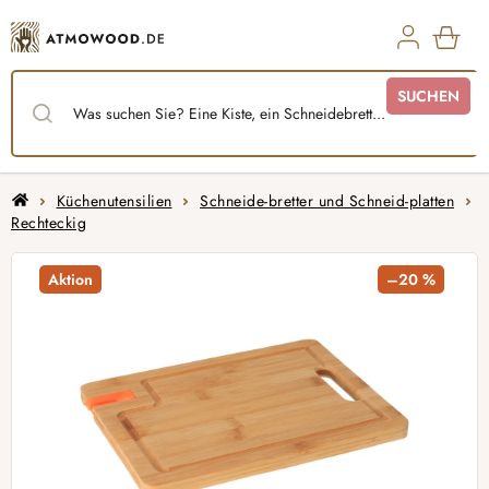
Zum
Inhalt
springen
WAR
SUCHEN
Startseite
Küchenutensilien
Schneide-bretter und Schneid-platten
Rechteckig
Aktion
–20 %