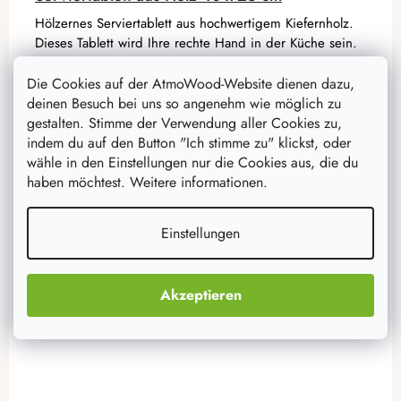
Hölzernes Serviertablett aus hochwertigem Kiefernholz.
Dieses Tablett wird Ihre rechte Hand in der Küche sein.
Die Cookies auf der AtmoWood-Website dienen dazu,
15,70 €
deinen Besuch bei uns so angenehm wie möglich zu
12,60 €
gestalten. Stimme der Verwendung aller Cookies zu,
auf Lager
10 Stück
indem du auf den Button "Ich stimme zu" klickst, oder
wähle in den Einstellungen nur die Cookies aus, die du
IN DEN WARENKORB
haben möchtest. Weitere informationen.
Einstellungen
Kleinwaren
Akzeptieren
–20 %
Aktion